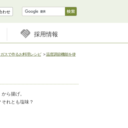
合わせ
採用情報
>
ガスで作るお料理レシピ
>
温度調節機能を使
、から揚げ。
？それとも塩味？