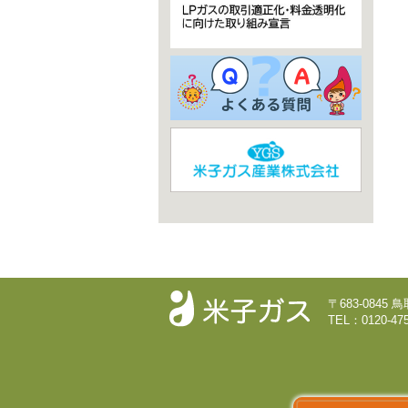
〒683-0845
TEL：0120-475