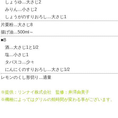
しょうゆ…大さじ2
みりん…小さじ2
しょうがのすりおろし…大さじ1
片栗粉…大さじ8
揚げ油…500ml～
■B
酒…大さじ1と1/2
塩…小さじ1
タバスコ…少々
にんにくのすりおろし…大さじ1/2
レモンのくし形切り…適量
※提供：リンナイ株式会社 監修：井澤由美子
※機種によってはグリルの焼時間が変わる事がございます。