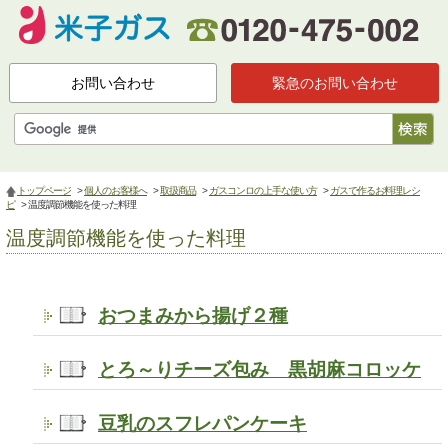
お問い合わせ
緊急のお問い合わせ
トップページ
>
個人のお客様へ
>
取扱商品
>
ガスコンロの上手な使い方
>
ガスで作るお料理レシ
ピ
> 温度調節機能を使った料理
温度調節機能を使った料理
おつまみから揚げ２種
とろ～りチーズ包み 黒胡麻コロッケ
豆乳のスフレパンケーキ