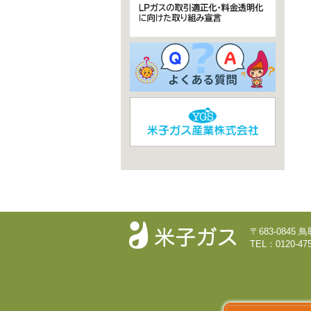
〒683-0845
TEL：0120-475