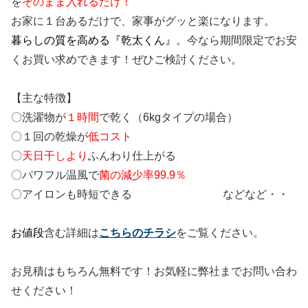
を
そのまま入れるだけ！
お家に１台あるだけで、家事がグッと楽になります。
暮らしの質を高める『乾太くん』
。今なら期間限定でお安
くお買い求めできます！ぜひご検討ください。
【主な特徴】
〇洗濯物が
１時間
で乾く（6kgタイプの場合）
〇１回の乾燥が
低コスト
〇
天日干しより
ふんわり仕上がる
〇パワフル温風で
菌の減少率99.9％
〇アイロンも時短できる などなど・・
お値段
含む詳細は
こちらのチラシ
をご覧ください。
お見積はもちろん無料です！お気軽に弊社までお問い合わ
せください！