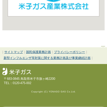
|
サイトマップ
|
国民保護業務計画
|
プライバシーポリシー
|
新型インフルエンザ等対策に関する業務計画及び事業継続計画
|
〒683-0845 鳥取県米子市旗ヶ崎2200
TEL：0120-475-002
Copyright (C) YONAGO GAS Co.Ltd.