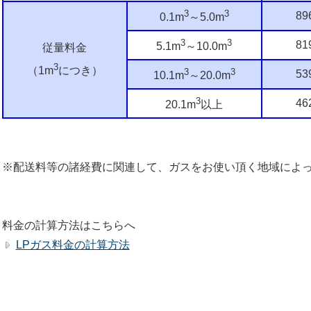
3
3
89
0.1m
～5.0m
3
3
81
5.1m
～10.0m
従量料金
3
（1m
につき）
3
3
53
10.1m
～20.0m
3
46
20.1m
以上
（税
※配送料等の諸経費に関連して、ガスをお使い頂く地域によ
料金の計算方法はこちらへ
LPガス料金の計算方法